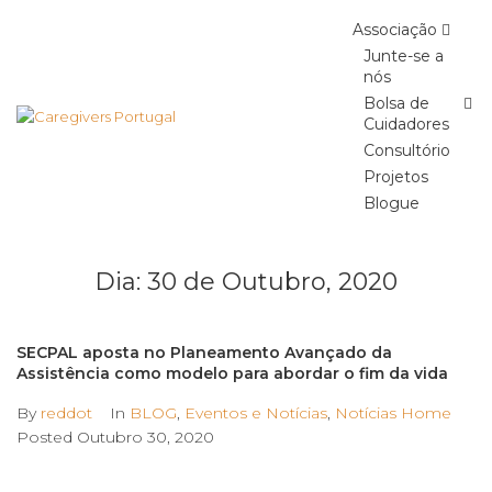
Skip
Associação
to
content
Junte-se a
nós
Bolsa de
Cuidadores
Consultório
Projetos
Blogue
Dia:
30 de Outubro, 2020
SECPAL aposta no Planeamento Avançado da
Assistência como modelo para abordar o fim da vida
By
reddot
In
BLOG
,
Eventos e Notícias
,
Notícias Home
Posted
Outubro 30, 2020