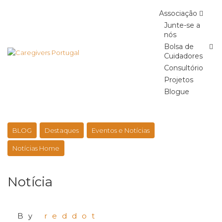
Skip
Associação
to
content
Junte-se a
nós
Bolsa de
Cuidadores
Consultório
Projetos
Blogue
BLOG
Destaques
Eventos e Notícias
Notícias Home
Notícia
By
reddot