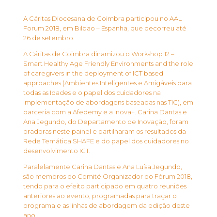
A Cáritas Diocesana de Coimbra participou no AAL
Forum 2018, em Bilbao – Espanha, que decorreu até
26 de setembro.
A Cáritas de Coimbra dinamizou o Workshop 12 –
Smart Healthy Age Friendly Environments and the role
of caregivers in the deployment of ICT based
approaches (Ambientes Inteligentes e Amigáveis para
todas as Idades e o papel dos cuidadores na
implementação de abordagens baseadas nas TIC), em
parceria com a Afedemy e a Inova+. Carina Dantas e
Ana Jegundo, do Departamento de Inovação, foram
oradoras neste painel e partilharam os resultados da
Rede Temática SHAFE e do papel dos cuidadores no
desenvolvimento ICT.
Paralelamente Carina Dantas e Ana Luísa Jegundo,
são membros do Comité Organizador do Fórum 2018,
tendo para o efeito participado em quatro reuniões
anteriores ao evento, programadas para traçar o
programa e as linhas de abordagem da edição deste
ano.