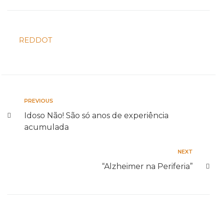
REDDOT
Navegação
Previous
PREVIOUS
Idoso Não! São só anos de experiência
de
acumulada
artigos
Next
NEXT
“Alzheimer na Periferia”