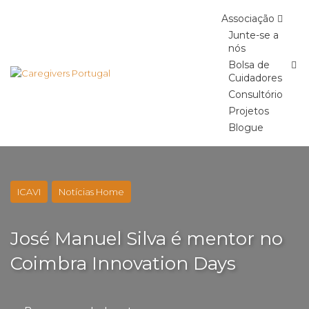
Skip
Associação
to
content
Junte-se a
nós
Bolsa de
Cuidadores
Consultório
Projetos
Blogue
ICAVI
Notícias Home
José Manuel Silva é mentor no
Coimbra Innovation Days